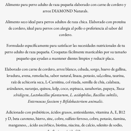
Alimento para perro adulto de raza pequeña elaborado con carne de cordero y
arroz DIAMOND Naturals.
Alimento seco ideal para perros adultos de raza chica. Elaborado con proteína
de cordero, ideal para perros con alergia al pollo o preferiencia al sabor del
cordero.
Formulado específicamente para satisfacer las necesidades nutricionales de tu
perro adulto de raza pequeña. Croquetas fácilmente masticables por su tamaño
pequeño que ayudan a mantener dientes limpios y reducir placa.
Elaborado con carne de cordero, arroz blanco, cebada, sorgo, huevo de gallina,
levadura, avena, remolacha, sabor natural, linaza, potasio, sal,colina, taurina,
raíz de achicoria seca, L-Carnitina, col rizada, semilla de chía, calabaza,
arándanos, naranjas, quinoa, kelp, coco, espinaca, zanahorias, papaya,
Yucca
schidigera
,
Lactobacillus plantarum
,
L. acidophilus
,
Bacillus subtilis
,
Enterococcus faecium
y
Bifidobacterium animalis
.
Adicionado con prebióticos, ácidos grasos, antioxidantes,
vitamina A, E, B12
y D, beta caroteno, hierro, zinc, cobre, sulfato ferroso, cobre, potasio, tiamina,
manganeso, , ácido ascórbico, biotina, niacina, de calcio, selenito de sodio,