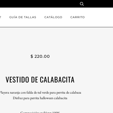
?
GUÍA DE TALLAS
CATÁLOGO
CARRITO
$ 220.00
VESTIDO DE CALABACITA
Playera naranja con falda de tul verde para perrita de calabaza
Disfraz para perrita halloween calabacita
Composición: poliéster 100%