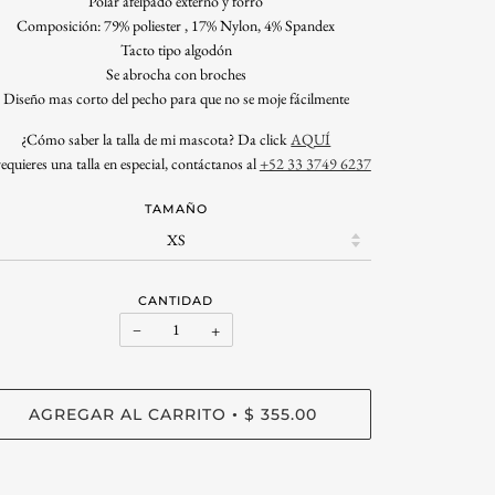
Polar afelpado externo y forro
Composición: 79% poliester , 17% Nylon, 4% Spandex
Tacto tipo algodón
Se abrocha con broches
Diseño mas corto del pecho para que no se moje fácilmente
¿
Cómo saber la talla de mi mascota? Da click
AQUÍ
requieres una talla en especial, contáctanos al
+52 33 3749 6237
TAMAÑO
CANTIDAD
−
+
AGREGAR AL CARRITO
$ 355.00
•