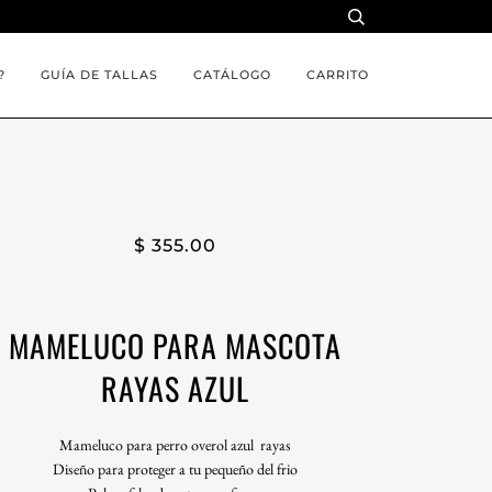
?
GUÍA DE TALLAS
CATÁLOGO
CARRITO
$ 355.00
MAMELUCO PARA MASCOTA
RAYAS AZUL
Mameluco para perro overol azul rayas
Diseño para proteger a tu pequeño del frio